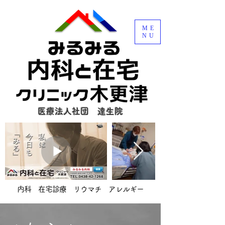
ME
NU
医療法人社団 達生院
内科 在宅診療 リウマチ アレルギー