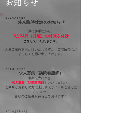
お知らせ
２０２６月５月２７日
外来臨時休診のお知らせ
誠に勝手ながら、
8月24日（月曜）の外来を休診
とさせていただきます。
大変ご迷惑をおかけいたしますが、ご理解のほど
よろしくお願い申し上げます。
２０２６月４月２３日
求人募集（訪問看護師）
事業拡大につき、
求人募集（
訪問看護師
）
いたしました。
ご興味がおありの方は上記求人サイトをご覧くだ
さいませ！
​皆様のご応募お待ちしております！
２０２４月６月２１日