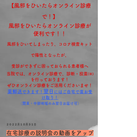
【
風邪をひい
たらオンラ
イン診療
で！】
風邪をひいたらオンライン診療が
便利です！！
風邪をひいてしまったり
、コロナ検査キット
で陽性となったが、
受診ができずに
困っておられる患者様へ
当院では、オンライン
診療で、診断・投薬
(※)
を行っております！
​ぜひオンライン診療をご活用くださいませ！
翌日
薬郵送
できます！
にはご自宅で薬お受
け取り！
（関東・中部地域のみ翌日お届け可）
２０２２月１０月３１日
在宅診療の説明会の動画をアップ