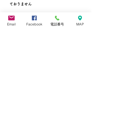
ておりません
外来休診日 木曜・土曜・日曜・祝日・火
Email
Facebook
電話番号
MAP
曜午後・水曜午後
​在宅診療は、24時間365日体
制で行っております！！
概要
医療法人社団 達生院 みるみる内科と在宅クリニ
ック木更津
​院長：小林達雄
所在地：千葉県木更津市清見台南５丁目１番４号
（かずさのお風呂屋さん駐車場敷地内）
連絡先：
info@mirumiru-clinic.jp